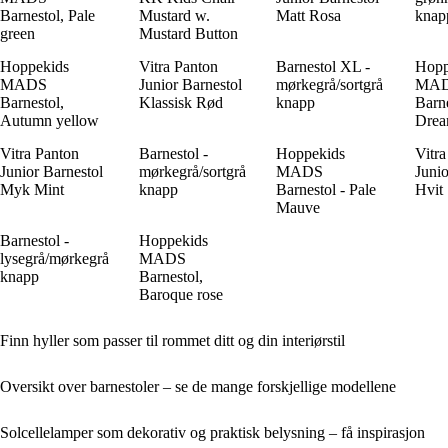
Barnestol, Pale
Mustard w.
Matt Rosa
knap
green
Mustard Button
Hoppekids
Vitra Panton
Barnestol XL -
Hopp
MADS
Junior Barnestol
mørkegrå/sortgrå
MA
Barnestol,
Klassisk Rød
knapp
Barne
Autumn yellow
Drea
Vitra Panton
Barnestol -
Hoppekids
Vitra
Junior Barnestol
mørkegrå/sortgrå
MADS
Junio
Myk Mint
knapp
Barnestol - Pale
Hvit
Mauve
Barnestol -
Hoppekids
lysegrå/mørkegrå
MADS
knapp
Barnestol,
Baroque rose
Finn hyller som passer til rommet ditt og din interiørstil
Oversikt over barnestoler – se de mange forskjellige modellene
Solcellelamper som dekorativ og praktisk belysning – få inspirasjon