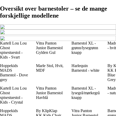
Oversikt over barnestoler – se de mange
forskjellige modellene
Kartell Lou Lou
Vitra Panton
Barnestol XL -
Mads
Ghost
Junior Barnestol
grønn/lysegrønn
- hvit
spisestuestol -
Gylden Gul
knapp
Kids - Svart
Hoppekids
Marle Stol, Hvit,
Harlequin
By K
MADS
MDF
Barnestol - white
KK K
Barnestol - Dove
Blue
grey
Grey
Kartell Lou Lou
Vitra Panton
Barnestol XL -
Mads
Ghost
Junior Barnestol
lysegrå/mørkegrå
- nat
spisestuestol -
Havblå
knapp
Kids - Crystal
Hoppekids
By KlipKlap
Vitra Panton
Barne
MADS
KK Kids Chair
Junior Barnestol
grøn