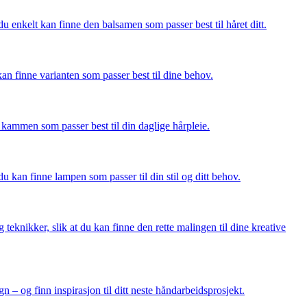
du enkelt kan finne den balsamen som passer best til håret ditt.
kan finne varianten som passer best til dine behov.
 kammen som passer best til din daglige hårpleie.
 du kan finne lampen som passer til din stil og ditt behov.
 teknikker, slik at du kan finne den rette malingen til dine kreative
gn – og finn inspirasjon til ditt neste håndarbeidsprosjekt.