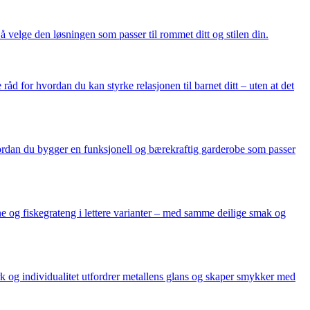
 å velge den løsningen som passer til rommet ditt og stilen din.
åd for hvordan du kan styrke relasjonen til barnet ditt – uten at det
ordan du bygger en funksjonell og bærekraftig garderobe som passer
gne og fiskegrateng i lettere varianter – med samme deilige smak og
k og individualitet utfordrer metallens glans og skaper smykker med