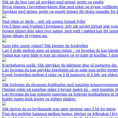
Slik tar du best vare på smykker med steiner, perler og emalje
Bevar glansen i favorittsmykkene dine med enkle og trygge vedlikeho
Smykker med steiner, perler og emalje trenger litt ekstra omtanke for å
Små glimt av glede – selv når sorgen fortsatt fyller
Om å finne små lysglimt i hverdagen, selv når savnet fortsatt gjør von
Sorgen slipper ikke taket over natten, men midt i mørket kan det opp
finner tilbake til rytmen sin.
Sunn eller usunn sjalusi? Slik kjenner du forskjellen
Lær å skille mellom sunn og usunn sjalusi – og hvordan du kan håndt
Sjalusi kan være både et tegn på omsorg og en kilde til konflikt. I denn
Kjærlighetens språk: Slik uttrykker du følelsene dine så partneren din
Lær hvordan du kan uttrykke kjærlighet på en måte som treffer hjertet 
Forstå forskjellen mellom å elske og å få partneren til å føle seg els
Slik forlenger du råvarenes holdbarhet med naturlige konserveringsm
Oppdag enkle og naturlige måter å bevare maten på – uten kunstige til
Lær hvordan du kan redusere matsvinn og forlenge holdbarheten til råv
holder maten fersk lenger og miljøet gladere.
Slik skriver du en bryllupstale som rører gjestene uten å bli for intern
Finn den perfekte balansen mellom humor, følelser og fellesskap i bry