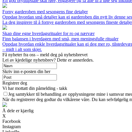
En god bryllupstale skal røre, engasjere og få alle til å føle seg inklud
Forny garderoben med sesongens fine detaljer
Oppdag hvordan små detaljer kan gi garderoben din nytt liv denne s
La deg inspirere til å fornye garderoben med sesongens fineste detalje
Skap dine egne hverdagsritualer for ro og nærvær
Finn balansen i hverdagen med små, men meningsfulle ritualer
Oppdag hvordan enkle hverdagsritualer kan gi deg mer ro, tilstedevær
– midt i alt som skjer.
Få nyheter fra oss – meld deg på nyhetsbrevet
Lei av kjedelige nyhetsbrev? Dette er annerledes.
Skriv inn e-posten din her
Registrer deg
Vi har mottatt din påmelding - takk
Jeg samtykker til behandling av opplysningene mine i samsvar med
Når du registrerer deg godtar du vilkårene våre. Du kan selvfølgelig 
Å dele er kjærlig
X
Facebook
Instagram
LinkedIn