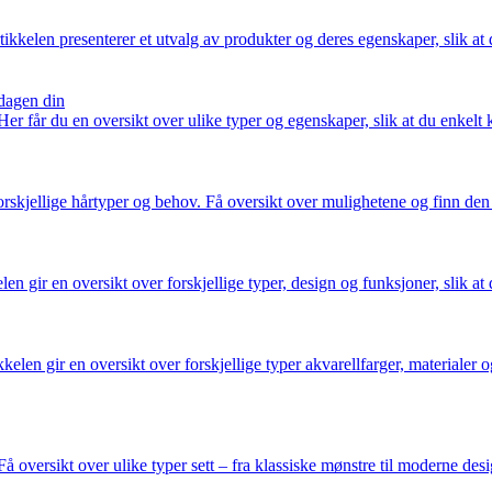
ikkelen presenterer et utvalg av produkter og deres egenskaper, slik at 
rdagen din
 Her får du en oversikt over ulike typer og egenskaper, slik at du enkelt 
rskjellige hårtyper og behov. Få oversikt over mulighetene og finn den
len gir en oversikt over forskjellige typer, design og funksjoner, slik at
elen gir en oversikt over forskjellige typer akvarellfarger, materialer og
Få oversikt over ulike typer sett – fra klassiske mønstre til moderne desi