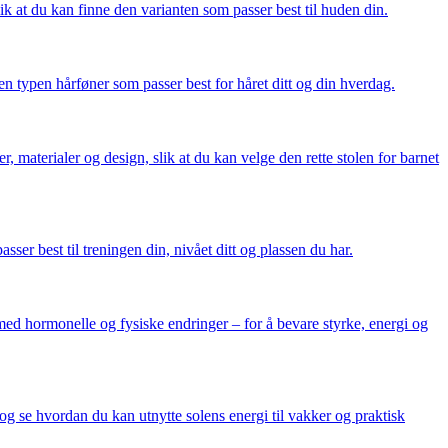
ik at du kan finne den varianten som passer best til huden din.
den typen hårføner som passer best for håret ditt og din hverdag.
, materialer og design, slik at du kan velge den rette stolen for barnet
er best til treningen din, nivået ditt og plassen du har.
 med hormonelle og fysiske endringer – for å bevare styrke, energi og
og se hvordan du kan utnytte solens energi til vakker og praktisk