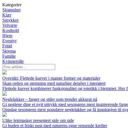
Kategorier
Skjønnhet
Klær
Smykker
Velvære
Kosthold
Hjem
Eventyr
Fritid
Skjema
Familie
Kvinnerolle
Oversikt: Flettede kurver i mange former og materialer
Skap orden og stemning med naturlige detaljer i interiøret
Flettede kurver kombinerer funksjonalitet og estetikk i hjemmet. Her f
Neglelakker – farger og stiler som trender akkurat nå
Gi neglene dine et nytt uttrykk med sesongens mest inspirerende farge
Oppdag sesongens mest populære neglelakker og få inspirasjon til nye fa
Ulike leirmasker presentert side om side
Gi huden et friskt pust med naturens egne rensende krefter