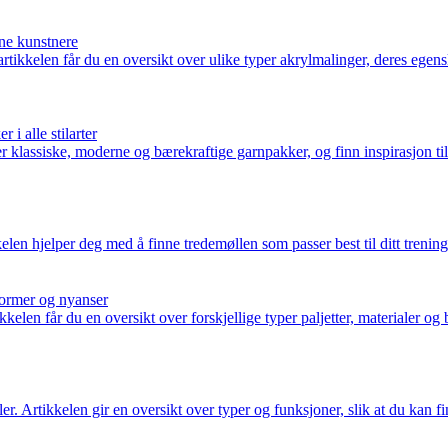
rne kunstnere
rtikkelen får du en oversikt over ulike typer akrylmalinger, deres egens
 i alle stilarter
ver klassiske, moderne og bærekraftige garnpakker, og finn inspirasjon ti
elen hjelper deg med å finne tredemøllen som passer best til ditt trening
 former og nyanser
tikkelen får du en oversikt over forskjellige typer paljetter, materialer o
ler. Artikkelen gir en oversikt over typer og funksjoner, slik at du kan 