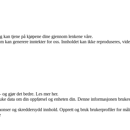
 og kan tjene på kjøpene dine gjennom lenkene våre.
m kan generere inntekter for oss. Innholdet kan ikke reproduseres, videred
– og gjør det bedre. Les mer her.
ruke data om din oppførsel og enheten din. Denne informasjonen brukes ti
onser og skreddersydd innhold. Opprett og bruk brukerprofiler for målre
e