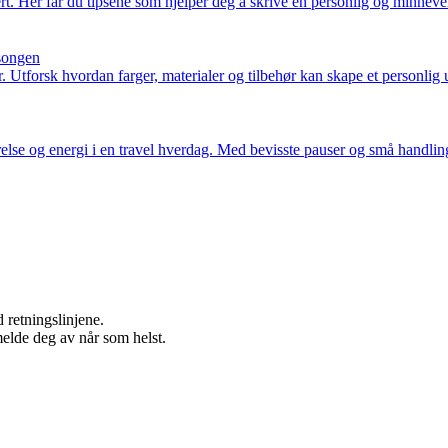
ert. Her får du tipsene som hjelper deg å skrive en personlig og minneverd
esongen
r. Utforsk hvordan farger, materialer og tilbehør kan skape et personlig
else og energi i en travel hverdag. Med bevisste pauser og små handli
 retningslinjene.
melde deg av når som helst.