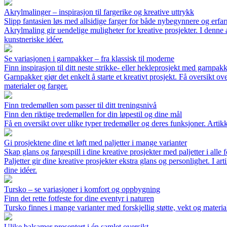
Akrylmalinger – inspirasjon til fargerike og kreative uttrykk
Slipp fantasien løs med allsidige farger for både nybegynnere og erfa
Akrylmaling gir uendelige muligheter for kreative prosjekter. I denne a
kunstneriske idéer.
Se variasjonen i garnpakker – fra klassisk til moderne
Finn inspirasjon til ditt neste strikke- eller hekleprosjekt med garnpakker
Garnpakker gjør det enkelt å starte et kreativt prosjekt. Få oversikt o
materialer og farger.
Finn tredemøllen som passer til ditt treningsnivå
Finn den riktige tredemøllen for din løpestil og dine mål
Få en oversikt over ulike typer tredemøller og deres funksjoner. Artikk
Gi prosjektene dine et løft med paljetter i mange varianter
Skap glans og fargespill i dine kreative prosjekter med paljetter i alle
Paljetter gir dine kreative prosjekter ekstra glans og personlighet. I ar
dine idéer.
Tursko – se variasjoner i komfort og oppbygning
Finn det rette fotfeste for dine eventyr i naturen
Tursko finnes i mange varianter med forskjellig støtte, vekt og materia
Ulike balsamer presentert i én samlet oversikt