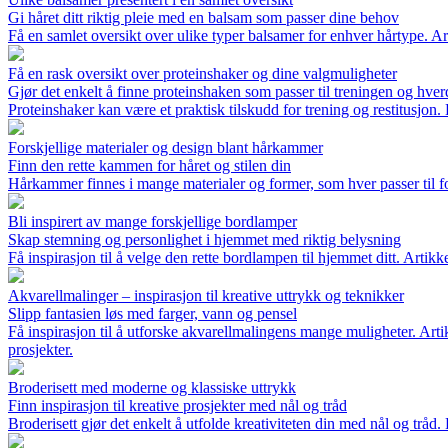
Gi håret ditt riktig pleie med en balsam som passer dine behov
Få en samlet oversikt over ulike typer balsamer for enhver hårtype. Art
Få en rask oversikt over proteinshaker og dine valgmuligheter
Gjør det enkelt å finne proteinshaken som passer til treningen og hve
Proteinshaker kan være et praktisk tilskudd for trening og restitusjon.
Forskjellige materialer og design blant hårkammer
Finn den rette kammen for håret og stilen din
Hårkammer finnes i mange materialer og former, som hver passer til fo
Bli inspirert av mange forskjellige bordlamper
Skap stemning og personlighet i hjemmet med riktig belysning
Få inspirasjon til å velge den rette bordlampen til hjemmet ditt. Artikke
Akvarellmalinger – inspirasjon til kreative uttrykk og teknikker
Slipp fantasien løs med farger, vann og pensel
Få inspirasjon til å utforske akvarellmalingens mange muligheter. Artikk
prosjekter.
Broderisett med moderne og klassiske uttrykk
Finn inspirasjon til kreative prosjekter med nål og tråd
Broderisett gjør det enkelt å utfolde kreativiteten din med nål og tråd. 