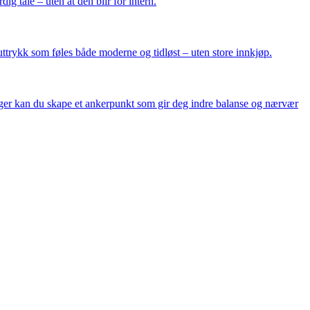
ig tale – uten at den blir for intern.
 uttrykk som føles både moderne og tidløst – uten store innkjøp.
nger kan du skape et ankerpunkt som gir deg indre balanse og nærvær