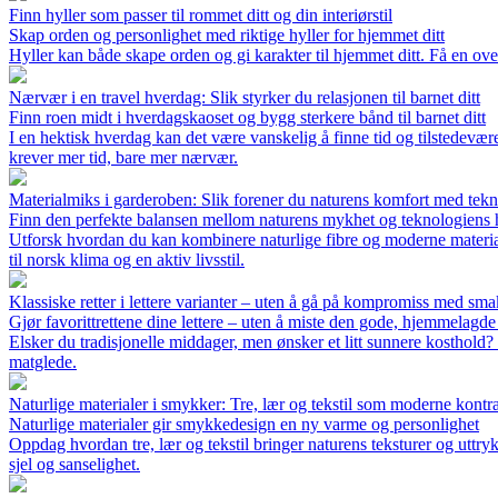
Finn hyller som passer til rommet ditt og din interiørstil
Skap orden og personlighet med riktige hyller for hjemmet ditt
Hyller kan både skape orden og gi karakter til hjemmet ditt. Få en overs
Nærvær i en travel hverdag: Slik styrker du relasjonen til barnet ditt
Finn roen midt i hverdagskaoset og bygg sterkere bånd til barnet ditt
I en hektisk hverdag kan det være vanskelig å finne tid og tilstedevære
krever mer tid, bare mer nærvær.
Materialmiks i garderoben: Slik forener du naturens komfort med tekn
Finn den perfekte balansen mellom naturens mykhet og teknologiens h
Utforsk hvordan du kan kombinere naturlige fibre og moderne materia
til norsk klima og en aktiv livsstil.
Klassiske retter i lettere varianter – uten å gå på kompromiss med sm
Gjør favorittrettene dine lettere – uten å miste den gode, hjemmelagd
Elsker du tradisjonelle middager, men ønsker et litt sunnere kosthold?
matglede.
Naturlige materialer i smykker: Tre, lær og tekstil som moderne kontras
Naturlige materialer gir smykkedesign en ny varme og personlighet
Oppdag hvordan tre, lær og tekstil bringer naturens teksturer og utt
sjel og sanselighet.