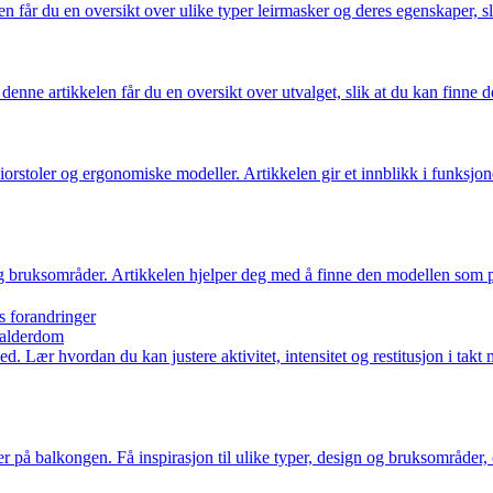
n får du en oversikt over ulike typer leirmasker og deres egenskaper, sl
denne artikkelen får du en oversikt over utvalget, slik at du kan finne 
iorstoler og ergonomiske modeller. Artikkelen gir et innblikk i funksjoner
g bruksområder. Artikkelen hjelper deg med å finne den modellen som pass
ns forandringer
l alderdom
. Lær hvordan du kan justere aktivitet, intensitet og restitusjon i takt
r på balkongen. Få inspirasjon til ulike typer, design og bruksområder, 