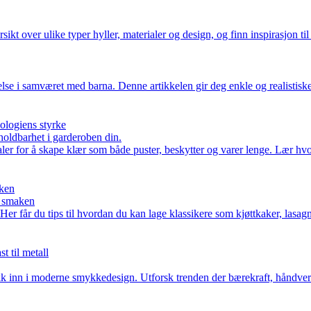
ikt over ulike typer hyller, materialer og design, og finn inspirasjon til
lse i samværet med barna. Denne artikkelen gir deg enkle og realistiske r
ologiens styrke
oldbarhet i garderoben din.
ler for å skape klær som både puster, beskytter og varer lenge. Lær hv
aken
e smaken
 Her får du tips til hvordan du kan lage klassikere som kjøttkaker, lasa
t til metall
rykk inn i moderne smykkedesign. Utforsk trenden der bærekraft, håndver