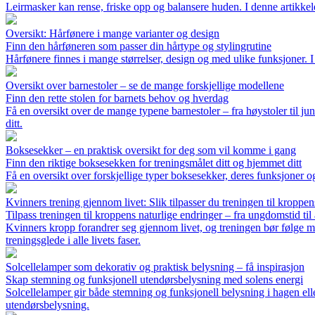
Leirmasker kan rense, friske opp og balansere huden. I denne artikkele
Oversikt: Hårfønere i mange varianter og design
Finn den hårføneren som passer din hårtype og stylingrutine
Hårfønere finnes i mange størrelser, design og med ulike funksjoner. I 
Oversikt over barnestoler – se de mange forskjellige modellene
Finn den rette stolen for barnets behov og hverdag
Få en oversikt over de mange typene barnestoler – fra høystoler til jun
ditt.
Boksesekker – en praktisk oversikt for deg som vil komme i gang
Finn den riktige boksesekken for treningsmålet ditt og hjemmet ditt
Få en oversikt over forskjellige typer boksesekker, deres funksjoner o
Kvinners trening gjennom livet: Slik tilpasser du treningen til kroppe
Tilpass treningen til kroppens naturlige endringer – fra ungdomstid ti
Kvinners kropp forandrer seg gjennom livet, og treningen bør følge med
treningsglede i alle livets faser.
Solcellelamper som dekorativ og praktisk belysning – få inspirasjon
Skap stemning og funksjonell utendørsbelysning med solens energi
Solcellelamper gir både stemning og funksjonell belysning i hagen elle
utendørsbelysning.