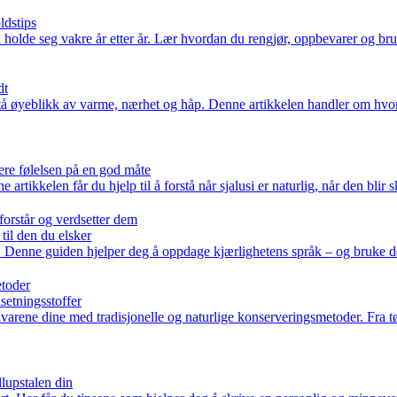
ldstips
 holde seg vakre år etter år. Lær hvordan du rengjør, oppbevarer og bruk
dt
stå øyeblikk av varme, nærhet og håp. Denne artikkelen handler om hvor
ere følelsen på en god måte
e artikkelen får du hjelp til å forstå når sjalusi er naturlig, når den bli
 forstår og verdsetter dem
til den du elsker
ket. Denne guiden hjelper deg å oppdage kjærlighetens språk – og bruke 
etoder
setningsstoffer
arene dine med tradisjonelle og naturlige konserveringsmetoder. Fra tør
llupstalen din