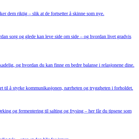
er dem riktig – slik at de fortsetter å skinne som nye.
dan sorg og glede kan leve side om side – og hvordan livet gradvis
r skadelig, og hvordan du kan finne en bedre balanse i relasjonene dine.
det til å styrke kommunikasjonen, nærheten og tryggheten i forholdet.
king og fermentering til salting og frysing – her får du tipsene som