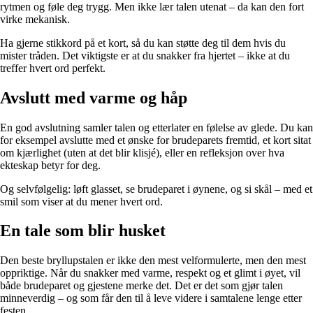
rytmen og føle deg trygg. Men ikke lær talen utenat – da kan den fort
virke mekanisk.
Ha gjerne stikkord på et kort, så du kan støtte deg til dem hvis du
mister tråden. Det viktigste er at du snakker fra hjertet – ikke at du
treffer hvert ord perfekt.
Avslutt med varme og håp
En god avslutning samler talen og etterlater en følelse av glede. Du kan
for eksempel avslutte med et ønske for brudeparets fremtid, et kort sitat
om kjærlighet (uten at det blir klisjé), eller en refleksjon over hva
ekteskap betyr for deg.
Og selvfølgelig: løft glasset, se brudeparet i øynene, og si skål – med et
smil som viser at du mener hvert ord.
En tale som blir husket
Den beste bryllupstalen er ikke den mest velformulerte, men den mest
oppriktige. Når du snakker med varme, respekt og et glimt i øyet, vil
både brudeparet og gjestene merke det. Det er det som gjør talen
minneverdig – og som får den til å leve videre i samtalene lenge etter
festen.