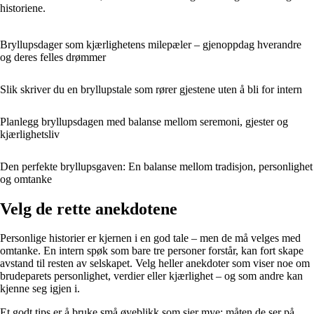
historiene.
Bryllupsdager som kjærlighetens milepæler – gjenoppdag hverandre
og deres felles drømmer
Slik skriver du en bryllupstale som rører gjestene uten å bli for intern
Planlegg bryllupsdagen med balanse mellom seremoni, gjester og
kjærlighetsliv
Den perfekte bryllupsgaven: En balanse mellom tradisjon, personlighet
og omtanke
Velg de rette anekdotene
Personlige historier er kjernen i en god tale – men de må velges med
omtanke. En intern spøk som bare tre personer forstår, kan fort skape
avstand til resten av selskapet. Velg heller anekdoter som viser noe om
brudeparets personlighet, verdier eller kjærlighet – og som andre kan
kjenne seg igjen i.
Et godt tips er å bruke små øyeblikk som sier mye: måten de ser på