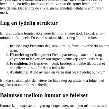
hverandre, en felles interesse, eller hvordan de støtter hverandre i
hverdagen. Det er ofte de enkle, gjenkjennelige detaljene som rører
mest.
Lag en tydelig struktur
En bryllupstale trenger ikke være lang for å være god. Faktisk er 5–7
minutter ofte ideelt. En enkel struktur hjelper deg å holde fokus:
Innledning:
Presenter deg selv kort, og fortell hvorfor du holder
talen.
Historier og refleksjoner:
Del et par utvalgte anekdoter, og
knytt dem til tanker om kjærlighet, vennskap eller livets reise.
Fremtiden:
Se fremover – ønsk brudeparet lykke til, og del et
håp eller en drøm for deres felles liv.
Avslutning:
Rund av med en varm skål og et tydelig punktum.
En klar struktur gjør det lettere for både deg og gjestene å følge med –
og sikrer at talen føles helhetlig.
Balansen mellom humor og følelser
Humor kan løsne stemningen og skape latter, men den må brukes med