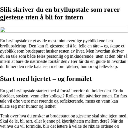
Slik skriver du en bryllupstale som rører
gjestene uten å bli for intern
En bryllupstale er et av de mest minneverdige øyeblikkene i en
bryllupsfeiring. Den kan få gjestene til å le, felle en tåre – og skape et
øyeblikk som brudeparet husker resten av livet. Men hvordan skriver
du en tale som både føles personlig og inkluderende, uten at den blir så
intern at bare de nærmeste forstår den? Her får du en guide til hvordan
du finner den rette balansen mellom følelser, humor og fellesskap.
Start med hjertet – og formålet
En god bryllupstale starter med å forstå hvorfor du holder den. Er du
forelder, søsken, venn eller kollega? Rollen din påvirker tonen. En fars
tale vil ofte være mer rørende og reflekterende, mens en venn kan
tillate seg mer humor og letthet.
Tenk over hva du ønsker at brudeparet og gjestene skal sitte igjen med.
Skal de le, bli rørt, eller kjenne på kjærligheten mellom dere? Når du
vet hva du vil formidle, blir det lettere å velge de riktige ordene og