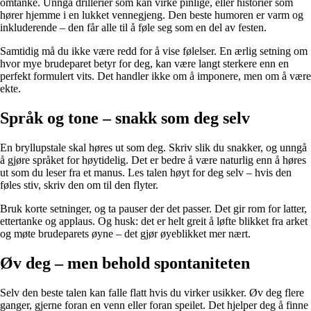
omtanke. Unngå drillerier som kan virke pinlige, eller historier som
hører hjemme i en lukket vennegjeng. Den beste humoren er varm og
inkluderende – den får alle til å føle seg som en del av festen.
Samtidig må du ikke være redd for å vise følelser. En ærlig setning om
hvor mye brudeparet betyr for deg, kan være langt sterkere enn en
perfekt formulert vits. Det handler ikke om å imponere, men om å være
ekte.
Språk og tone – snakk som deg selv
En bryllupstale skal høres ut som deg. Skriv slik du snakker, og unngå
å gjøre språket for høytidelig. Det er bedre å være naturlig enn å høres
ut som du leser fra et manus. Les talen høyt for deg selv – hvis den
føles stiv, skriv den om til den flyter.
Bruk korte setninger, og ta pauser der det passer. Det gir rom for latter,
ettertanke og applaus. Og husk: det er helt greit å løfte blikket fra arket
og møte brudeparets øyne – det gjør øyeblikket mer nært.
Øv deg – men behold spontaniteten
Selv den beste talen kan falle flatt hvis du virker usikker. Øv deg flere
ganger, gjerne foran en venn eller foran speilet. Det hjelper deg å finne