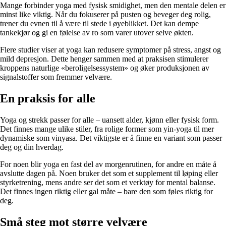
Mange forbinder yoga med fysisk smidighet, men den mentale delen er
minst like viktig. Når du fokuserer på pusten og beveger deg rolig,
trener du evnen til å være til stede i øyeblikket. Det kan dempe
tankekjør og gi en følelse av ro som varer utover selve økten.
Flere studier viser at yoga kan redusere symptomer på stress, angst og
mild depresjon. Dette henger sammen med at praksisen stimulerer
kroppens naturlige «beroligelsessystem» og øker produksjonen av
signalstoffer som fremmer velvære.
En praksis for alle
Yoga og strekk passer for alle – uansett alder, kjønn eller fysisk form.
Det finnes mange ulike stiler, fra rolige former som yin-yoga til mer
dynamiske som vinyasa. Det viktigste er å finne en variant som passer
deg og din hverdag.
For noen blir yoga en fast del av morgenrutinen, for andre en måte å
avslutte dagen på. Noen bruker det som et supplement til løping eller
styrketrening, mens andre ser det som et verktøy for mental balanse.
Det finnes ingen riktig eller gal måte – bare den som føles riktig for
deg.
Små steg mot større velvære