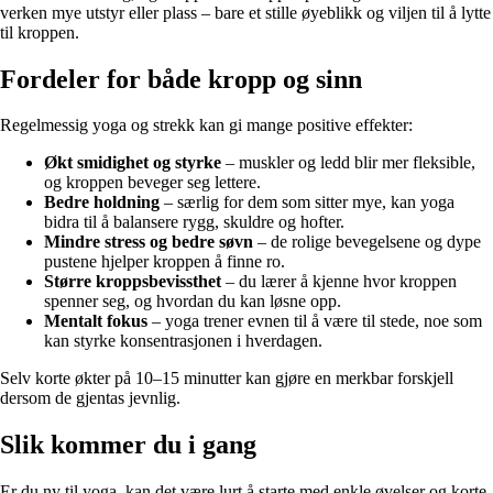
verken mye utstyr eller plass – bare et stille øyeblikk og viljen til å lytte
til kroppen.
Fordeler for både kropp og sinn
Regelmessig yoga og strekk kan gi mange positive effekter:
Økt smidighet og styrke
– muskler og ledd blir mer fleksible,
og kroppen beveger seg lettere.
Bedre holdning
– særlig for dem som sitter mye, kan yoga
bidra til å balansere rygg, skuldre og hofter.
Mindre stress og bedre søvn
– de rolige bevegelsene og dype
pustene hjelper kroppen å finne ro.
Større kroppsbevissthet
– du lærer å kjenne hvor kroppen
spenner seg, og hvordan du kan løsne opp.
Mentalt fokus
– yoga trener evnen til å være til stede, noe som
kan styrke konsentrasjonen i hverdagen.
Selv korte økter på 10–15 minutter kan gjøre en merkbar forskjell
dersom de gjentas jevnlig.
Slik kommer du i gang
Er du ny til yoga, kan det være lurt å starte med enkle øvelser og korte