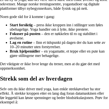
sekvenser. Mange norske treningssentre, yogastudioer og digitale
plattformer tilbyr nybegynnerkurs, både fysisk og på nett.
Noen gode råd for å komme i gang:
Start forsiktig
– press ikke kroppen inn i stillinger som føles
ubehagelige. Yoga handler om å lytte, ikke prestere.
Fokuser på pusten
– den er nøkkelen til ro og stabilitet i
øvelsene.
Lag en rutine
– finn et tidspunkt på dagen der du kan sette av
10–20 minutter uten forstyrrelser.
Bruk hjelpemidler
– en yogamatte, et teppe eller en pute kan
gjøre stillingene mer behagelige.
Det viktigste er ikke hvor lenge du trener, men at du gjør det med
oppmerksomhet.
Strekk som del av hverdagen
Selv om du ikke driver med yoga, kan enkle strekkøvelser ha stor
effekt. Å strekke kroppen etter en lang dag foran datamaskinen eller
før leggetid kan løsne spenninger og bedre blodsirkulasjonen. Prøv for
eksempel å: