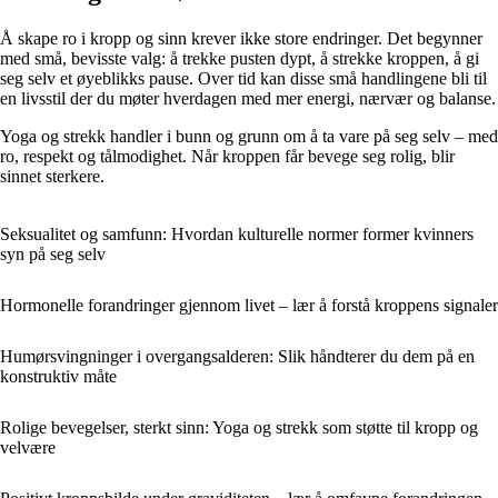
Å skape ro i kropp og sinn krever ikke store endringer. Det begynner
med små, bevisste valg: å trekke pusten dypt, å strekke kroppen, å gi
seg selv et øyeblikks pause. Over tid kan disse små handlingene bli til
en livsstil der du møter hverdagen med mer energi, nærvær og balanse.
Yoga og strekk handler i bunn og grunn om å ta vare på seg selv – med
ro, respekt og tålmodighet. Når kroppen får bevege seg rolig, blir
sinnet sterkere.
Seksualitet og samfunn: Hvordan kulturelle normer former kvinners
syn på seg selv
Hormonelle forandringer gjennom livet – lær å forstå kroppens signaler
Humørsvingninger i overgangsalderen: Slik håndterer du dem på en
konstruktiv måte
Rolige bevegelser, sterkt sinn: Yoga og strekk som støtte til kropp og
velvære