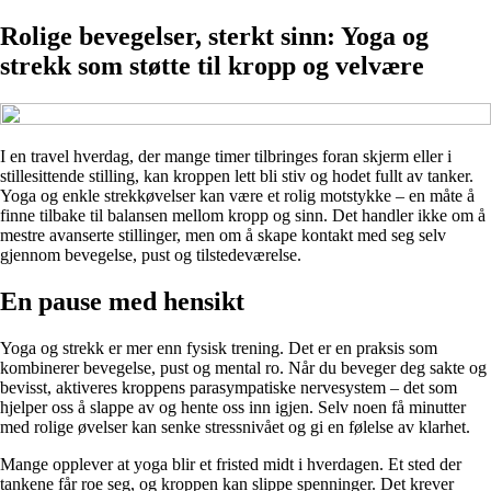
Rolige bevegelser, sterkt sinn: Yoga og
strekk som støtte til kropp og velvære
I en travel hverdag, der mange timer tilbringes foran skjerm eller i
stillesittende stilling, kan kroppen lett bli stiv og hodet fullt av tanker.
Yoga og enkle strekkøvelser kan være et rolig motstykke – en måte å
finne tilbake til balansen mellom kropp og sinn. Det handler ikke om å
mestre avanserte stillinger, men om å skape kontakt med seg selv
gjennom bevegelse, pust og tilstedeværelse.
En pause med hensikt
Yoga og strekk er mer enn fysisk trening. Det er en praksis som
kombinerer bevegelse, pust og mental ro. Når du beveger deg sakte og
bevisst, aktiveres kroppens parasympatiske nervesystem – det som
hjelper oss å slappe av og hente oss inn igjen. Selv noen få minutter
med rolige øvelser kan senke stressnivået og gi en følelse av klarhet.
Mange opplever at yoga blir et fristed midt i hverdagen. Et sted der
tankene får roe seg, og kroppen kan slippe spenninger. Det krever