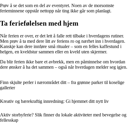
Prøv å se det som en del av eventyret. Noen av de morsomste
ferieminnene oppstår nettopp når ting ikke går som planlagt.
Ta feriefølelsen med hjem
Når ferien er over, er det lett å falle rett tilbake i hverdagens rutiner.
Men prøv å ta med dere litt av feriens ro og nærhet inn i hverdagen.
Kanskje kan dere innføre små ritualer – som en felles kaffestund i
helgen, en kveldstur sammen eller en kveld uten skjermer.
Da blir ferien ikke bare et avbrekk, men en påminnelse om hvordan
dere ønsker å ha det sammen – også når hverdagen melder seg igjen.
Finn skjulte perler i nærområdet ditt – fra grønne parker til koselige
gallerier
Kreativ og bærekraftig innredning: Gi hjemmet ditt nytt liv
Aktiv storbyferie? Slik finner du lokale aktiviteter med bevegelse og
fellesskap