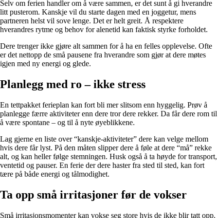
Selv om ferien handler om å være sammen, er det sunt å gi hverandre
litt pusterom. Kanskje vil du starte dagen med en joggetur, mens
partneren helst vil sove lenge. Det er helt greit. Å respektere
hverandres rytme og behov for alenetid kan faktisk styrke forholdet.
Dere trenger ikke gjøre alt sammen for å ha en felles opplevelse. Ofte
er det nettopp de små pausene fra hverandre som gjør at dere møtes
igjen med ny energi og glede.
Planlegg med ro – ikke stress
En tettpakket ferieplan kan fort bli mer slitsom enn hyggelig. Prøv å
planlegge færre aktiviteter enn dere tror dere rekker. Da får dere rom til
å være spontane – og til å nyte øyeblikkene.
Lag gjerne en liste over “kanskje-aktiviteter” dere kan velge mellom
hvis dere får lyst. På den måten slipper dere å føle at dere “må” rekke
alt, og kan heller følge stemningen. Husk også å ta høyde for transport,
ventetid og pauser. En ferie der dere haster fra sted til sted, kan fort
tære på både energi og tålmodighet.
Ta opp små irritasjoner før de vokser
Små irritasjonsmomenter kan vokse seg store hvis de ikke blir tatt opp.