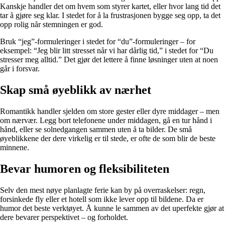
Kanskje handler det om hvem som styrer kartet, eller hvor lang tid det
tar å gjøre seg klar. I stedet for å la frustrasjonen bygge seg opp, ta det
opp rolig når stemningen er god.
Bruk “jeg”-formuleringer i stedet for “du”-formuleringer – for
eksempel: “Jeg blir litt stresset når vi har dårlig tid,” i stedet for “Du
stresser meg alltid.” Det gjør det lettere å finne løsninger uten at noen
går i forsvar.
Skap små øyeblikk av nærhet
Romantikk handler sjelden om store gester eller dyre middager – men
om nærvær. Legg bort telefonene under middagen, gå en tur hånd i
hånd, eller se solnedgangen sammen uten å ta bilder. De små
øyeblikkene der dere virkelig er til stede, er ofte de som blir de beste
minnene.
Bevar humoren og fleksibiliteten
Selv den mest nøye planlagte ferie kan by på overraskelser: regn,
forsinkede fly eller et hotell som ikke lever opp til bildene. Da er
humor det beste verktøyet. Å kunne le sammen av det uperfekte gjør at
dere bevarer perspektivet – og forholdet.