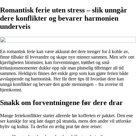
Romantisk ferie uten stress – slik unngår
dere konflikter og bevarer harmonien
underveis
En romantisk ferie kan være akkurat det dere trenger for å koble av,
finne tilbake til hverandre og skape nye minner sammen. Men selv om
kjærligheten blomstrer, kan forventninger, trøtthet og små
irritasjonsmomenter dukke opp når man plutselig tilbringer all tid
sammen. Heldigvis finnes det enkle grep som kan gjøre ferien både
avslappende og harmonisk. Her får dere tips til hvordan dere kan
unngå konflikter og bevare den gode stemningen – fra avreise til
hjemkomst.
Snakk om forventningene før dere drar
Mange feriekonflikter starter allerede før kofferten er pakket. Den ene
ser kanskje for seg late dager på stranda, mens den andre vil utforske
byliv og kultur. Ta derfor en ærlig prat før dere reiser: