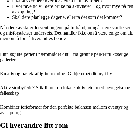
Hva ønsker dere hver for dere å få ut av ferien?
Hvor mye tid vil dere bruke på aktiviteter – og hvor mye på ren
avslapning?
Skal dere planlegge dagene, eller ta det som det kommer?
Når dere avklarer forventningene på forhånd, unngår dere skuffelser
og misforståelser underveis. Det handler ikke om å være enige om alt,
men om å forstå hverandres behov.
Finn skjulte perler i nærområdet ditt – fra grønne parker til koselige
gallerier
Kreativ og bærekraftig innredning: Gi hjemmet ditt nytt liv
Aktiv storbyferie? Slik finner du lokale aktiviteter med bevegelse og
fellesskap
Kombiner ferieformer for den perfekte balansen mellom eventyr og
avslapning
Gi hverandre litt rom